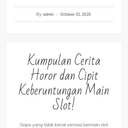
By
admin
October 31, 2025
Kumpulan Cerita
Horor dan Cipit
Keberuntungan Main
Slot!
Siapa yang tidak kenal sensasi bermain slot