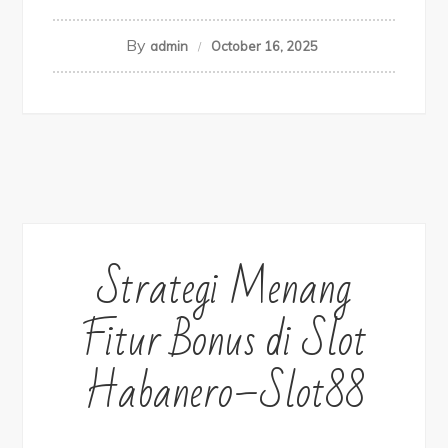
By
admin
October 16, 2025
Strategi Menang
Fitur Bonus di Slot
Habanero–Slot88