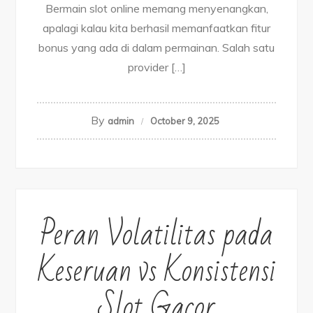
Bermain slot online memang menyenangkan,
apalagi kalau kita berhasil memanfaatkan fitur
bonus yang ada di dalam permainan. Salah satu
provider […]
By
admin
October 9, 2025
Peran Volatilitas pada
Keseruan vs Konsistensi
Slot Gacor