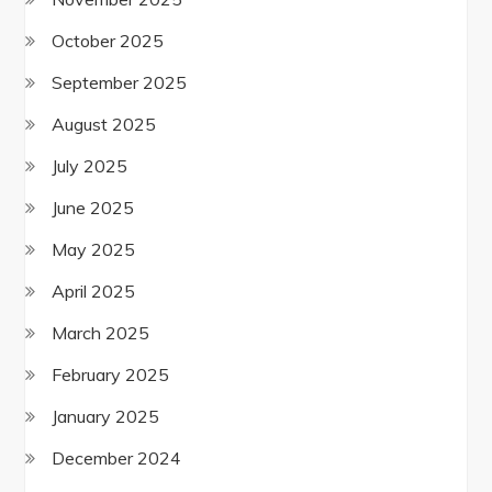
October 2025
September 2025
August 2025
July 2025
June 2025
May 2025
April 2025
March 2025
February 2025
January 2025
December 2024