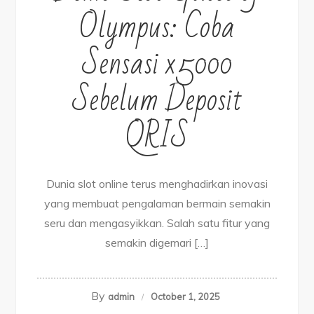
Olympus: Coba
Sensasi x5000
Sebelum Deposit
QRIS
Dunia slot online terus menghadirkan inovasi
yang membuat pengalaman bermain semakin
seru dan mengasyikkan. Salah satu fitur yang
semakin digemari […]
By
admin
October 1, 2025