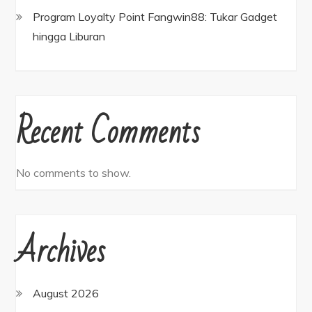
Program Loyalty Point Fangwin88: Tukar Gadget
hingga Liburan
Recent Comments
No comments to show.
Archives
August 2026