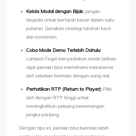
Kelola Modal dengan Bijak:
Jangan
tergoda untuk bertaruh besar dalam satu
putaran. Gunakan strategi taruhan kecil
dan konsisten.
Coba Mode Demo Terlebih Dahulu:
LampionTogel menyediakan mode latihan
agar pemain bisa memahami mekanisme
slot sebelum bermain dengan uang asli.
Perhatikan RTP (Return to Player):
Pilih
slot dengan RTP tinggi untuk
meningkatkan peluang kemenangan
jangka panjang.
Dengan tips ini, pemain bisa bermain lebih