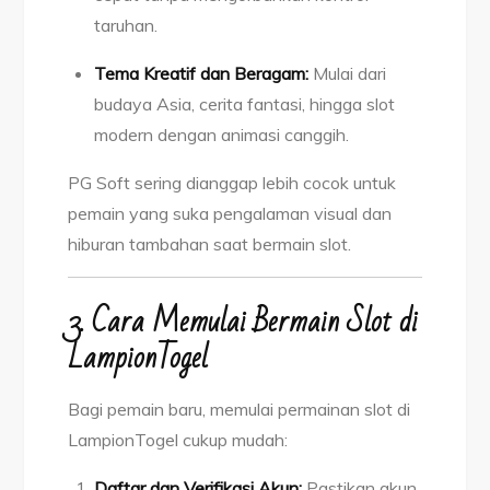
taruhan.
Tema Kreatif dan Beragam:
Mulai dari
budaya Asia, cerita fantasi, hingga slot
modern dengan animasi canggih.
PG Soft sering dianggap lebih cocok untuk
pemain yang suka pengalaman visual dan
hiburan tambahan saat bermain slot.
3. Cara Memulai Bermain Slot di
LampionTogel
Bagi pemain baru, memulai permainan slot di
LampionTogel cukup mudah:
Daftar dan Verifikasi Akun:
Pastikan akun