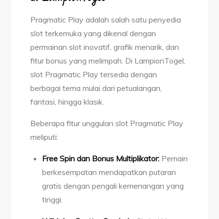
Pragmatic Play adalah salah satu penyedia
slot terkemuka yang dikenal dengan
permainan slot inovatif, grafik menarik, dan
fitur bonus yang melimpah. Di LampionTogel,
slot Pragmatic Play tersedia dengan
berbagai tema mulai dari petualangan,
fantasi, hingga klasik.
Beberapa fitur unggulan slot Pragmatic Play
meliputi:
Free Spin dan Bonus Multiplikator:
Pemain
berkesempatan mendapatkan putaran
gratis dengan pengali kemenangan yang
tinggi.