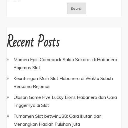
Search
Recent Posts
Momen Epic Comeback Saldo Sekarat di Habanero
Rajamas Slot
Keuntungan Main Slot Habanero di Waktu Subuh
Bersama Bejomas
Ulasan Game Five Lucky Lions Habanero dan Cara
Triggernya di Slot
Turnamen Slot betwin188: Cara Ikutan dan
Menangkan Hadiah Puluhan Juta