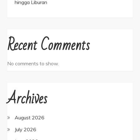
hingga Liburan
Recent Comments
No comments to show.
Archives
August 2026
July 2026