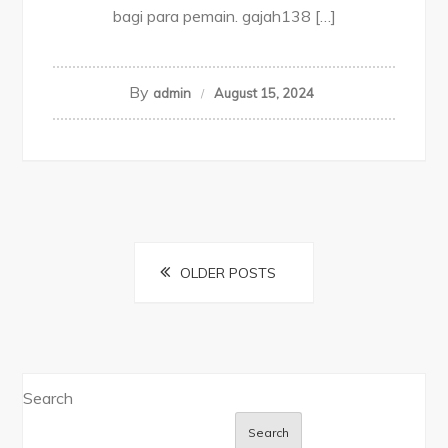
bagi para pemain. gajah138 […]
By
admin
August 15, 2024
Posts
OLDER POSTS
navigation
Search
Search