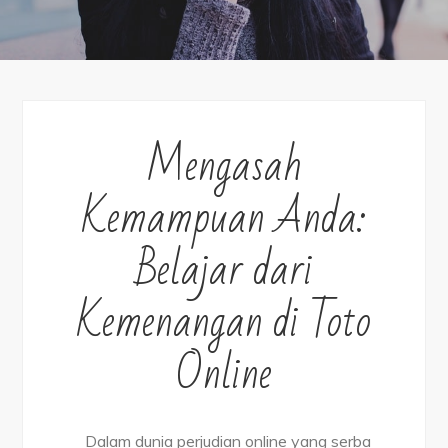
Mengasah
Kemampuan Anda:
Belajar dari
Kemenangan di Toto
Online
Dalam dunia perjudian online yang serba