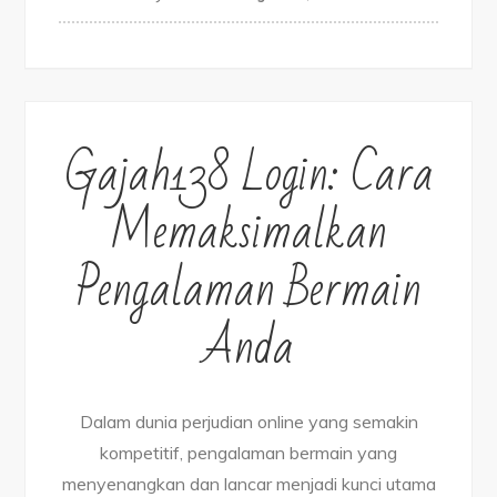
Gajah138 Login: Cara
Memaksimalkan
Pengalaman Bermain
Anda
Dalam dunia perjudian online yang semakin
kompetitif, pengalaman bermain yang
menyenangkan dan lancar menjadi kunci utama