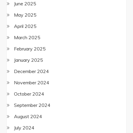
June 2025
May 2025
April 2025
March 2025
February 2025
January 2025
December 2024
November 2024
October 2024
September 2024
August 2024
July 2024