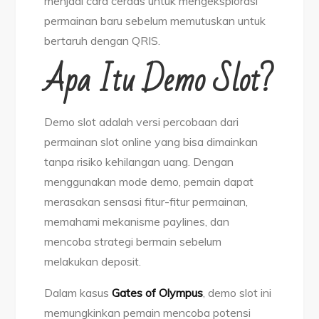
menjadi cara cerdas untuk mengeksplorasi
permainan baru sebelum memutuskan untuk
bertaruh dengan QRIS.
Apa Itu Demo Slot?
Demo slot adalah versi percobaan dari
permainan slot online yang bisa dimainkan
tanpa risiko kehilangan uang. Dengan
menggunakan mode demo, pemain dapat
merasakan sensasi fitur-fitur permainan,
memahami mekanisme paylines, dan
mencoba strategi bermain sebelum
melakukan deposit.
Dalam kasus
Gates of Olympus
, demo slot ini
memungkinkan pemain mencoba potensi