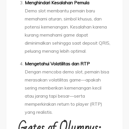
Menghindari Kesalahan Pemula
Demo slot membantu pemain baru
memahami aturan, simbol khusus, dan
potensi kemenangan. Kesalahan karena
kurang memahami game dapat
diminimalkan sehingga saat deposit QRIS,
peluang menang lebih optimal.
Mengetahui Volatilitas dan RTP
Dengan mencoba demo slot, pemain bisa
merasakan volatilitas game—apakah
sering memberikan kemenangan kecil
atau jarang tapi besar—serta
memperkirakan return to player (RTP)
yang realistis.
Gates of Olympus: