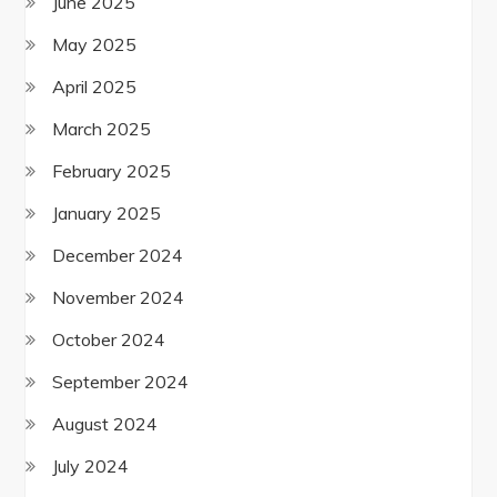
June 2025
May 2025
April 2025
March 2025
February 2025
January 2025
December 2024
November 2024
October 2024
September 2024
August 2024
July 2024