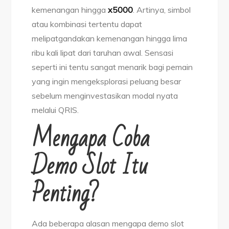
kemenangan hingga
x5000
. Artinya, simbol
atau kombinasi tertentu dapat
melipatgandakan kemenangan hingga lima
ribu kali lipat dari taruhan awal. Sensasi
seperti ini tentu sangat menarik bagi pemain
yang ingin mengeksplorasi peluang besar
sebelum menginvestasikan modal nyata
melalui QRIS.
Mengapa Coba
Demo Slot Itu
Penting?
Ada beberapa alasan mengapa demo slot