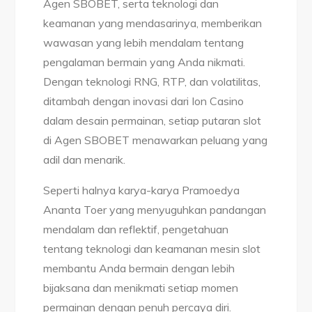
Agen SBOBET, serta teknologi dan
keamanan yang mendasarinya, memberikan
wawasan yang lebih mendalam tentang
pengalaman bermain yang Anda nikmati.
Dengan teknologi RNG, RTP, dan volatilitas,
ditambah dengan inovasi dari Ion Casino
dalam desain permainan, setiap putaran slot
di Agen SBOBET menawarkan peluang yang
adil dan menarik.
Seperti halnya karya-karya Pramoedya
Ananta Toer yang menyuguhkan pandangan
mendalam dan reflektif, pengetahuan
tentang teknologi dan keamanan mesin slot
membantu Anda bermain dengan lebih
bijaksana dan menikmati setiap momen
permainan dengan penuh percaya diri.