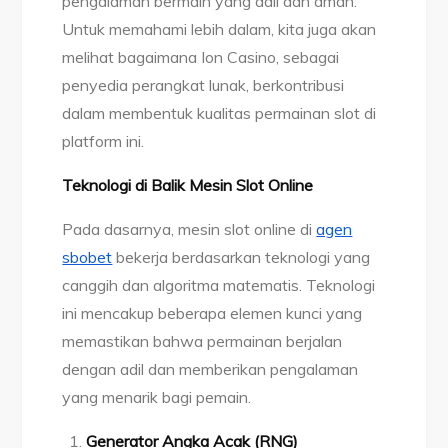
pengalaman bermain yang adil dan aman.
Untuk memahami lebih dalam, kita juga akan
melihat bagaimana Ion Casino, sebagai
penyedia perangkat lunak, berkontribusi
dalam membentuk kualitas permainan slot di
platform ini.
Teknologi di Balik Mesin Slot Online
Pada dasarnya, mesin slot online di
agen
sbobet
bekerja berdasarkan teknologi yang
canggih dan algoritma matematis. Teknologi
ini mencakup beberapa elemen kunci yang
memastikan bahwa permainan berjalan
dengan adil dan memberikan pengalaman
yang menarik bagi pemain.
Generator Angka Acak (RNG)