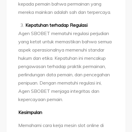
kepada pemain bahwa permainan yang
mereka mainkan adalah sah dan terpercaya.
Kepatuhan terhadap Regulasi
Agen SBOBET mematuhi regulasi perjudian
yang ketat untuk memastikan bahwa semua
aspek operasionalnya memenuhi standar
hukum dan etika. Kepatuhan ini mencakup
pengawasan terhadap praktik permainan,
perlindungan data pemain, dan pencegahan
penipuan. Dengan mematuhi regulasi ini,
Agen SBOBET menjaga integritas dan
kepercayaan pemain.
Kesimpulan
Memahami cara kerja mesin slot online di