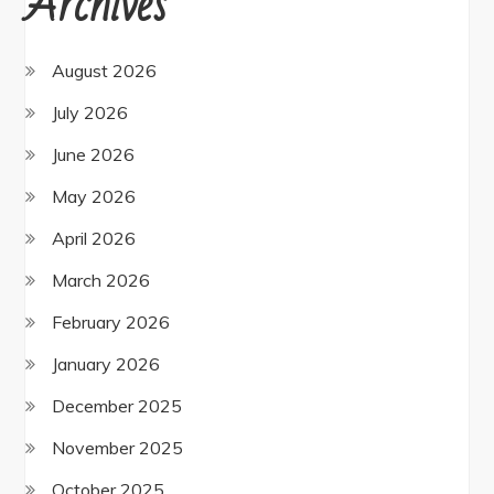
Archives
August 2026
July 2026
June 2026
May 2026
April 2026
March 2026
February 2026
January 2026
December 2025
November 2025
October 2025