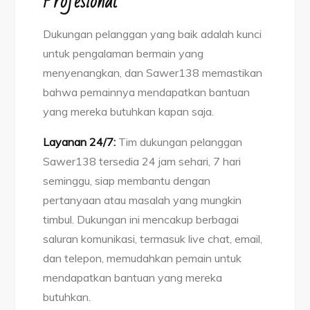
Profesional
Dukungan pelanggan yang baik adalah kunci
untuk pengalaman bermain yang
menyenangkan, dan Sawer138 memastikan
bahwa pemainnya mendapatkan bantuan
yang mereka butuhkan kapan saja.
Layanan 24/7:
Tim dukungan pelanggan
Sawer138 tersedia 24 jam sehari, 7 hari
seminggu, siap membantu dengan
pertanyaan atau masalah yang mungkin
timbul. Dukungan ini mencakup berbagai
saluran komunikasi, termasuk live chat, email,
dan telepon, memudahkan pemain untuk
mendapatkan bantuan yang mereka
butuhkan.