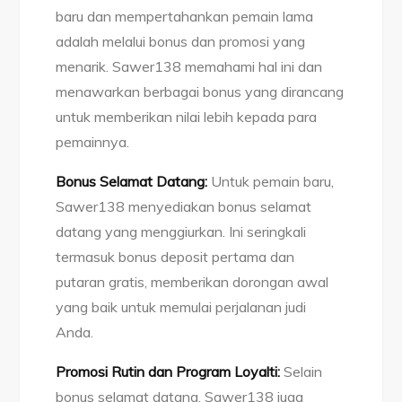
baru dan mempertahankan pemain lama
adalah melalui bonus dan promosi yang
menarik. Sawer138 memahami hal ini dan
menawarkan berbagai bonus yang dirancang
untuk memberikan nilai lebih kepada para
pemainnya.
Bonus Selamat Datang:
Untuk pemain baru,
Sawer138 menyediakan bonus selamat
datang yang menggiurkan. Ini seringkali
termasuk bonus deposit pertama dan
putaran gratis, memberikan dorongan awal
yang baik untuk memulai perjalanan judi
Anda.
Promosi Rutin dan Program Loyalti:
Selain
bonus selamat datang, Sawer138 juga