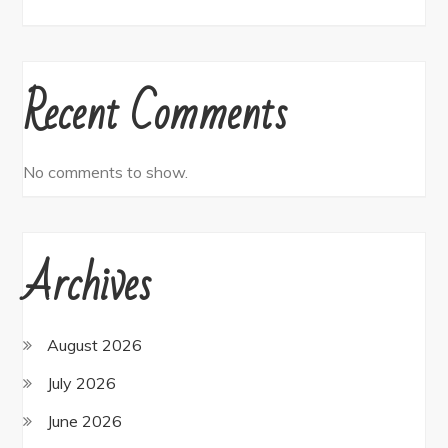
Recent Comments
No comments to show.
Archives
August 2026
July 2026
June 2026