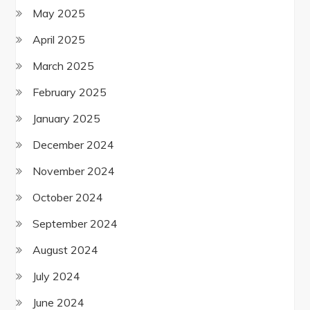
May 2025
April 2025
March 2025
February 2025
January 2025
December 2024
November 2024
October 2024
September 2024
August 2024
July 2024
June 2024