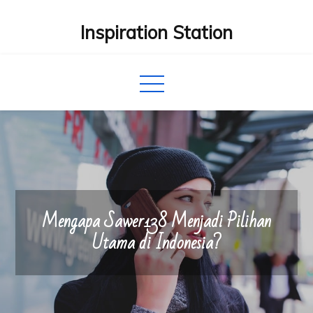
Skip
Inspiration Station
to
content
Mengapa Sawer138 Menjadi Pilihan
Utama di Indonesia?