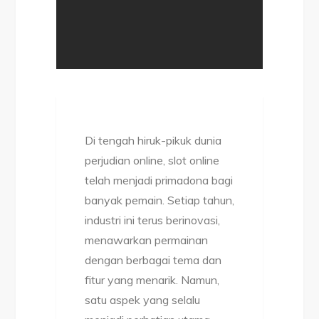
Di tengah hiruk-pikuk dunia
perjudian online, slot online
telah menjadi primadona bagi
banyak pemain. Setiap tahun,
industri ini terus berinovasi,
menawarkan permainan
dengan berbagai tema dan
fitur yang menarik. Namun,
satu aspek yang selalu