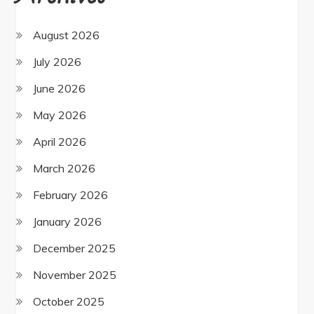
August 2026
July 2026
June 2026
May 2026
April 2026
March 2026
February 2026
January 2026
December 2025
November 2025
October 2025