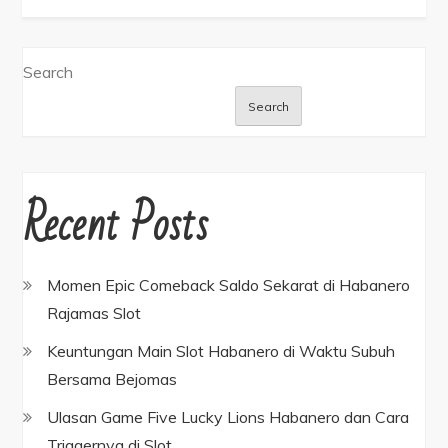
Search
Search
Recent Posts
Momen Epic Comeback Saldo Sekarat di Habanero
Rajamas Slot
Keuntungan Main Slot Habanero di Waktu Subuh
Bersama Bejomas
Ulasan Game Five Lucky Lions Habanero dan Cara
Triggernya di Slot