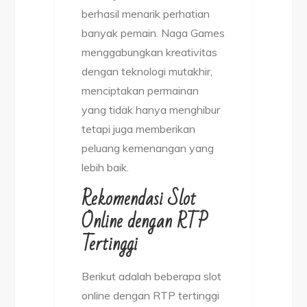
berhasil menarik perhatian
banyak pemain. Naga Games
menggabungkan kreativitas
dengan teknologi mutakhir,
menciptakan permainan
yang tidak hanya menghibur
tetapi juga memberikan
peluang kemenangan yang
lebih baik.
Rekomendasi Slot
Online dengan RTP
Tertinggi
Berikut adalah beberapa slot
online dengan RTP tertinggi