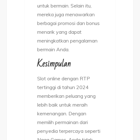
untuk bermain. Selain itu,
mereka juga menawarkan
berbagai promosi dan bonus
menarik yang dapat
meningkatkan pengalaman
bermain Anda.
Kesimpulan
Slot online dengan RTP
tertinggi di tahun 2024
memberikan peluang yang
lebih baik untuk meraih
kemenangan. Dengan
memilih permainan dari
penyedia terpercaya seperti
Naga Games, Anda tidak