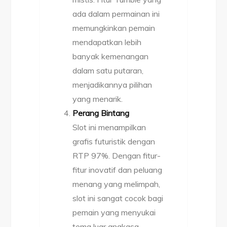
ada dalam permainan ini
memungkinkan pemain
mendapatkan lebih
banyak kemenangan
dalam satu putaran,
menjadikannya pilihan
yang menarik.
Perang Bintang
Slot ini menampilkan
grafis futuristik dengan
RTP 97%. Dengan fitur-
fitur inovatif dan peluang
menang yang melimpah,
slot ini sangat cocok bagi
pemain yang menyukai
tema luar angkasa.