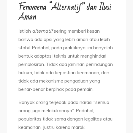
Fenomena “Alternatif” dan Ilusi
Aman
Istilah
alternatif
sering memberi kesan
bahwa ada opsi yang lebih aman atau lebih
stabil. Padahal, pada praktiknya, ini hanyalah
bentuk adaptasi teknis untuk menghindari
pemblokiran. Tidak ada jaminan perlindungan
hukum, tidak ada kepastian keamanan, dan
tidak ada mekanisme pengaduan yang
benar-benar berpihak pada pemain.
Banyak orang terjebak pada narasi “semua
orang juga melakukannya”. Padahal,
popularitas tidak sama dengan legalitas atau
keamanan. Justru karena marak,