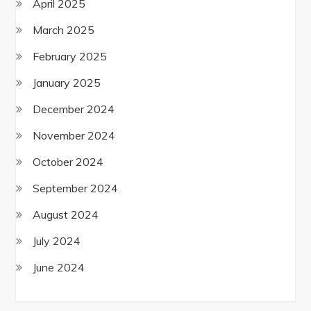
April 2025
March 2025
February 2025
January 2025
December 2024
November 2024
October 2024
September 2024
August 2024
July 2024
June 2024