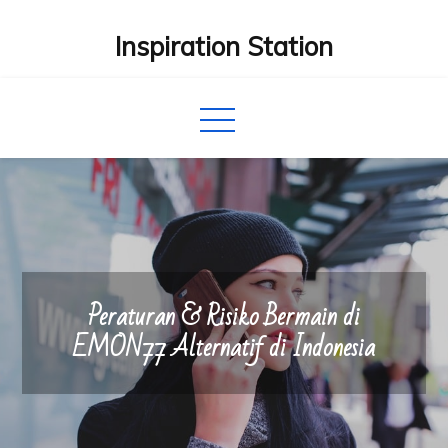
Skip
Inspiration Station
to
content
Peraturan & Risiko Bermain di
EMON77 Alternatif di Indonesia