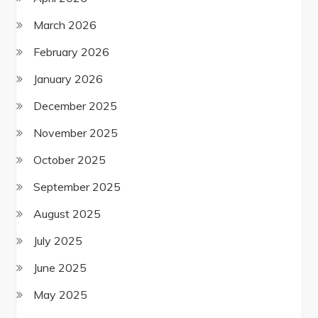
March 2026
February 2026
January 2026
December 2025
November 2025
October 2025
September 2025
August 2025
July 2025
June 2025
May 2025