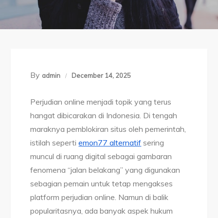
By
admin
December 14, 2025
Perjudian online menjadi topik yang terus
hangat dibicarakan di Indonesia. Di tengah
maraknya pemblokiran situs oleh pemerintah,
istilah seperti
emon77 alternatif
sering
muncul di ruang digital sebagai gambaran
fenomena “jalan belakang” yang digunakan
sebagian pemain untuk tetap mengakses
platform perjudian online. Namun di balik
popularitasnya, ada banyak aspek hukum