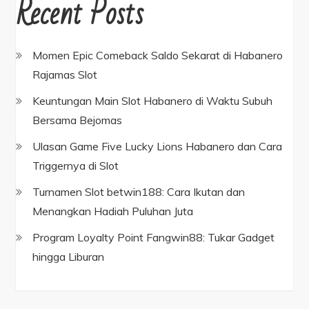
Recent Posts
Momen Epic Comeback Saldo Sekarat di Habanero
Rajamas Slot
Keuntungan Main Slot Habanero di Waktu Subuh
Bersama Bejomas
Ulasan Game Five Lucky Lions Habanero dan Cara
Triggernya di Slot
Turnamen Slot betwin188: Cara Ikutan dan
Menangkan Hadiah Puluhan Juta
Program Loyalty Point Fangwin88: Tukar Gadget
hingga Liburan