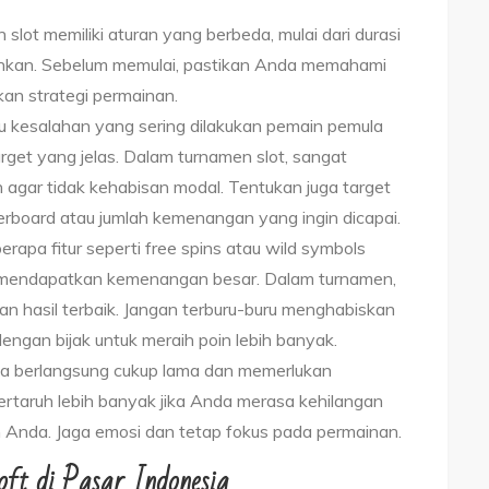
lot memiliki aturan yang berbeda, mulai dari durasi
inkan. Sebelum memulai, pastikan Anda memahami
an strategi permainan.
u kesalahan yang sering dilakukan pemain pemula
get yang jelas. Dalam turnamen slot, sangat
 agar tidak kehabisan modal. Tentukan juga target
eaderboard atau jumlah kemenangan yang ingin dicapai.
rapa fitur seperti free spins atau wild symbols
 mendapatkan kemenangan besar. Dalam turnamen,
kan hasil terbaik. Jangan terburu-buru menghabiskan
engan bijak untuk meraih poin lebih banyak.
sa berlangsung cukup lama dan memerlukan
bertaruh lebih banyak jika Anda merasa kehilangan
kan Anda. Jaga emosi dan tetap fokus pada permainan.
ft di Pasar Indonesia