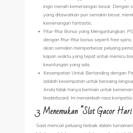
ingin meraih kemenangan besar. Dengan s
yang ditawarkan pun semakin besar, membe
kemenangan fantastis.
Fitur-fitur Bonus yang Menguntungkan: P
dengan fitur-fitur bonus seperti free spins, 
akan semakin memperbesar peluang pema
kapan waktu yang tepat untuk memicu bo
keuntungan yang ada.
Kesempatan Untuk Bertanding dengan Pemai
adalah kesempatan untuk bersaing langsun
Anda tidak hanya bermain untuk kemenanga
leaderboard. Ini menambah rasa kompetisi
3. Menemukan “Slot Gacor Hari 
Saat mencari peluang terbaik dalam turnamen