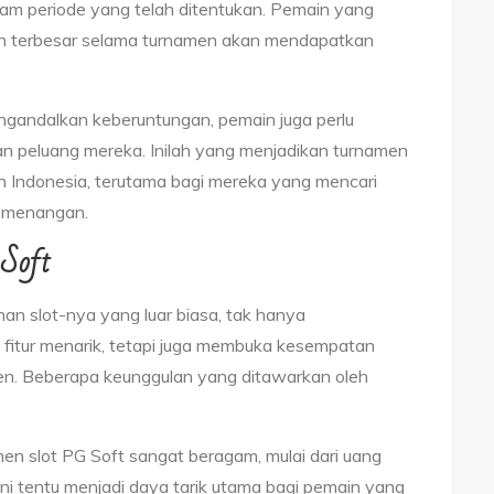
am periode yang telah ditentukan. Pemain yang
n terbesar selama turnamen akan mendapatkan
engandalkan keberuntungan, pemain juga perlu
n peluang mereka. Inilah yang menjadikan turnamen
in Indonesia, terutama bagi mereka yang mencari
kemenangan.
 Soft
nan slot-nya yang luar biasa, tak hanya
itur menarik, tetapi juga membuka kesempatan
men. Beberapa keunggulan yang ditawarkan oleh
n slot PG Soft sangat beragam, mulai dari uang
 Ini tentu menjadi daya tarik utama bagi pemain yang