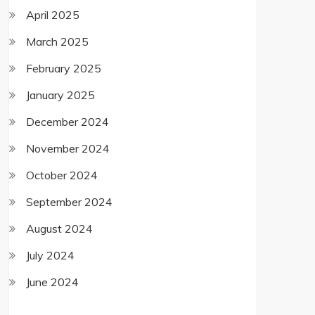
April 2025
March 2025
February 2025
January 2025
December 2024
November 2024
October 2024
September 2024
August 2024
July 2024
June 2024