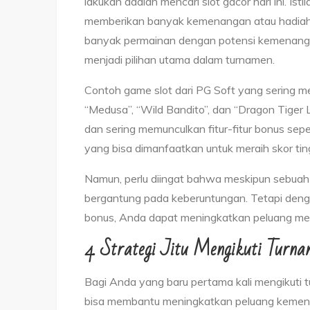
lakukan adalah mencari slot gacor hari ini. Is
memberikan banyak kemenangan atau hadiah b
banyak permainan dengan potensi kemenangan
menjadi pilihan utama dalam turnamen.
Contoh game slot dari PG Soft yang sering me
“Medusa”, “Wild Bandito”, dan “Dragon Tiger Lu
dan sering memunculkan fitur-fitur bonus sepe
yang bisa dimanfaatkan untuk meraih skor tin
Namun, perlu diingat bahwa meskipun sebuah 
bergantung pada keberuntungan. Tetapi deng
bonus, Anda dapat meningkatkan peluang mera
4. Strategi Jitu Mengikuti Turna
Bagi Anda yang baru pertama kali mengikuti tu
bisa membantu meningkatkan peluang kemen