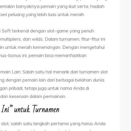
emakin banyaknya pemain yang ikut serta, hadiah
ri peluang yang lebih luas untuk meraih
G Soft terkenal dengan slot-game yang penuh
multipliers, dan wilds. Dalam turnamen, fitur-fitur ini
in untuk meraih kemenangan. Dengan mengetahui
nus-bonus ini, pemain bisa memanfaatkan
n Lain: Salah satu hal menarik dari turnamen slot
g dengan pemain lain dari berbagai belahan dunia.
n pribadi, tetapi juga untuk nama Anda di
 dan keseruan dalam permainan.
Ini” untuk Turnamen
 slot, salah satu langkah pertama yang harus Anda