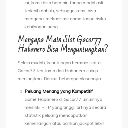
ini, kamu bisa bermain tanpa modal asli
terlebih dahulu, sehingga kamu bisa
mengenal mekanisme game tanpa risiko
kehilangan uang.
Mengapa Main Slot Gacor77
Habanero Bisa Menguntungkan?
Selain mudah, keuntungan bermain slot di
Gacor77 terutama dari Habanero cukup
menjanjikan. Berikut beberapa alasannya:
Peluang Menang yang Kompetitif
Game Habanero di Gacor77 umumnya
memiliki RTP yang tinggi, artinya secara
statistik peluang mendapatkan
kemenangan atau bahkan jackpot lebih