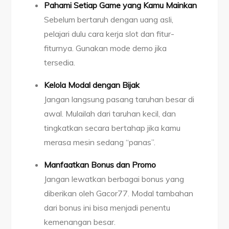
Pahami Setiap Game yang Kamu Mainkan
Sebelum bertaruh dengan uang asli,
pelajari dulu cara kerja slot dan fitur-
fiturnya. Gunakan mode demo jika
tersedia.
Kelola Modal dengan Bijak
Jangan langsung pasang taruhan besar di
awal. Mulailah dari taruhan kecil, dan
tingkatkan secara bertahap jika kamu
merasa mesin sedang “panas”.
Manfaatkan Bonus dan Promo
Jangan lewatkan berbagai bonus yang
diberikan oleh Gacor77. Modal tambahan
dari bonus ini bisa menjadi penentu
kemenangan besar.