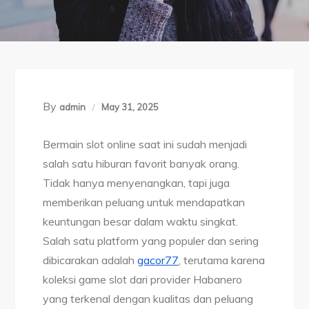
By
admin
May 31, 2025
Bermain slot online saat ini sudah menjadi
salah satu hiburan favorit banyak orang.
Tidak hanya menyenangkan, tapi juga
memberikan peluang untuk mendapatkan
keuntungan besar dalam waktu singkat.
Salah satu platform yang populer dan sering
dibicarakan adalah
gacor77
, terutama karena
koleksi game slot dari provider Habanero
yang terkenal dengan kualitas dan peluang