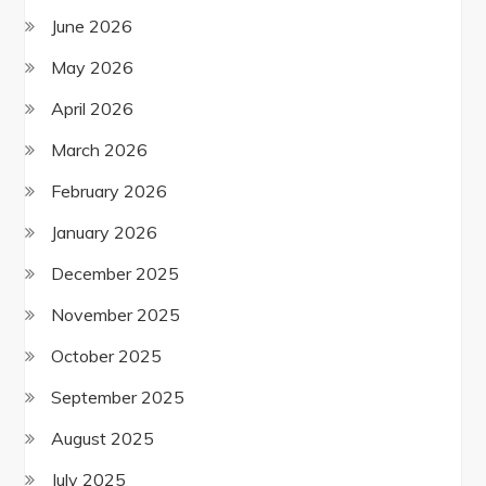
June 2026
May 2026
April 2026
March 2026
February 2026
January 2026
December 2025
November 2025
October 2025
September 2025
August 2025
July 2025