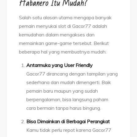
Habanero Itu Mudah?
Salah satu alasan utama mengapa banyak
pemain menyukai slot di Gacor77 adalah
kemudahan dalam mengakses dan
memainkan game-game tersebut. Berikut
beberapa hal yang membuatnya mudah:
Antarmuka yang User Friendly
Gacor77 dirancang dengan tampilan yang
sederhana dan mudah dimengerti. Baik
pemain baru maupun yang sudah
berpengalaman, bisa langsung paham
cara bermain tanpa harus bingung.
Bisa Dimainkan di Berbagai Perangkat
Kamu tidak perlu repot karena Gacor77