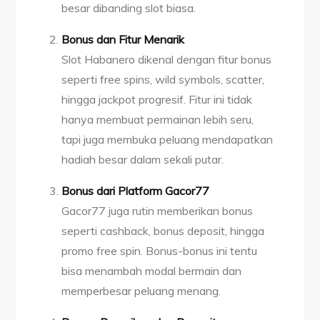
besar dibanding slot biasa.
Bonus dan Fitur Menarik
Slot Habanero dikenal dengan fitur bonus
seperti free spins, wild symbols, scatter,
hingga jackpot progresif. Fitur ini tidak
hanya membuat permainan lebih seru,
tapi juga membuka peluang mendapatkan
hadiah besar dalam sekali putar.
Bonus dari Platform Gacor77
Gacor77 juga rutin memberikan bonus
seperti cashback, bonus deposit, hingga
promo free spin. Bonus-bonus ini tentu
bisa menambah modal bermain dan
memperbesar peluang menang.