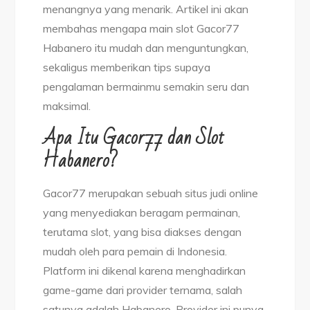
menangnya yang menarik. Artikel ini akan
membahas mengapa main slot Gacor77
Habanero itu mudah dan menguntungkan,
sekaligus memberikan tips supaya
pengalaman bermainmu semakin seru dan
maksimal.
Apa Itu Gacor77 dan Slot
Habanero?
Gacor77 merupakan sebuah situs judi online
yang menyediakan beragam permainan,
terutama slot, yang bisa diakses dengan
mudah oleh para pemain di Indonesia.
Platform ini dikenal karena menghadirkan
game-game dari provider ternama, salah
satunya adalah Habanero. Provider ini punya