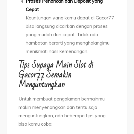
Proses Penarikan dan Deposit yang
Cepat
Keuntungan yang kamu dapat di Gacor77
bisa langsung dicairkan dengan proses
yang mudah dan cepat. Tidak ada
hambatan berarti yang menghalangimu
menikmati hasil kemenangan.
Tips Supaya Main Slot di
Gacor77 Semakin
Menguntungkan
Untuk membuat pengalaman bermainmu
makin menyenangkan dan tentu saja
menguntungkan, ada beberapa tips yang
bisa kamu coba: